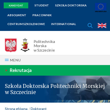
STUDENT
SZKOŁA DOKTORSKA
KANDYDAT
ABSOLWENT
PRACOWNIK
SZUKAJ
CENTRUM SZKOLENIOWE
INTERNATIONAL
E
Politechnika
Morska
w Szczecinie
MENU
>
Rekrutacja
Szkoła Doktorska Politechniki Morskiej
w Szczecinie
Strona główna
Doktorant