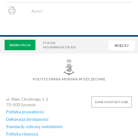
Autor:
STATEK
REKRUTACJA
WIĘCEJ
M/S NAWIGATOR XXI
WIRTUALNA UCZELNIA
POCZTA
E-LEARNING
BIBLIOTEKA
NAUKOWA BAZA DANYCH
POLITECHNIKA MORSKA W SZCZECINIE
OSIEDLE AKADEMICKIE
PŁYWALNIA
KLUB AZS
OFERTY PRACY
ul. Wały Chrobrego 1-2
DANE KONTAKTOWE
70-500
Szczecin
Polityka prywatności
Deklaracja dostępności
Standardy ochrony małoletnich
Polityka równości