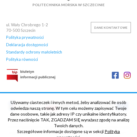
POLITECHNIKA MORSKA W SZCZECINIE
OSIEDLE AKADEMICKIE
PŁYWALNIA
KLUB AZS
OFERTY PRACY
ul. Wały Chrobrego 1-2
DANE KONTAKTOWE
70-500
Szczecin
Polityka prywatności
Deklaracja dostępności
Standardy ochrony małoletnich
Polityka równości
Używamy ciasteczek i innych metod, żeby analizować ile osób
odwiedza naszą stronę. W tym celu możemy zapisywać Twoje
dane osobowe, takie jak adresy IP czy unikalne identyfikatory.
Przez naciśnięcie TAK, ZGADZAM SIĘ wyrażasz zgodę na analizę
„NOWE HORYZONTY” Projekt współfinansowany ze środków
Twoich danych.
Unii Europejskiej w ramach Europejskiego Funduszu Społecznego
Szczegółowe informacje dostępne są w sekcji
Polityka
oraz budżetu Państwa, Umowa nr POWR.03.05.00-00-Z013/17-