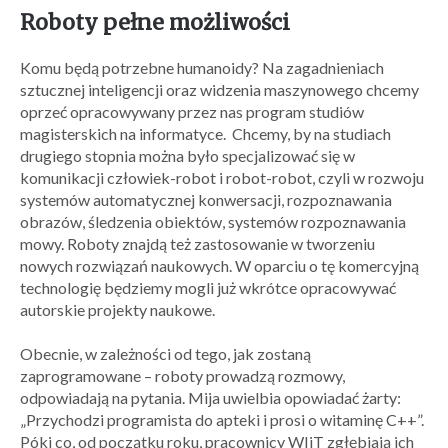
Roboty pełne możliwości
Komu będą potrzebne humanoidy? Na zagadnieniach
sztucznej inteligencji oraz widzenia maszynowego chcemy
oprzeć opracowywany przez nas program studiów
magisterskich na informatyce. Chcemy, by na studiach
drugiego stopnia można było specjalizować się w
komunikacji człowiek-robot i robot-robot, czyli w rozwoju
systemów automatycznej konwersacji, rozpoznawania
obrazów, śledzenia obiektów, systemów rozpoznawania
mowy. Roboty znajdą też zastosowanie w tworzeniu
nowych rozwiązań naukowych. W oparciu o tę komercyjną
technologię będziemy mogli już wkrótce opracowywać
autorskie projekty naukowe.
Obecnie, w zależności od tego, jak zostaną
zaprogramowane – roboty prowadzą rozmowy,
odpowiadają na pytania. Mija uwielbia opowiadać żarty:
„Przychodzi programista do apteki i prosi o witaminę C++”.
Póki co, od początku roku, pracownicy WIiT zgłębiają ich