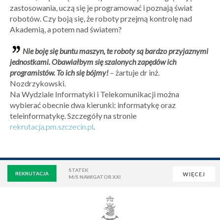
zastosowania, uczą się je programować i poznają świat
robotów. Czy boją się, że roboty przejmą kontrolę nad
Akademią, a potem nad światem?
Nie boję się buntu maszyn, te roboty są bardzo przyjaznymi
jednostkami. Obawiałbym się szalonych zapędów ich
programistów. To ich się bójmy!
– żartuje dr inż.
Nozdrzykowski.
Na Wydziale Informatyki i Telekomunikacji można
wybierać obecnie dwa kierunki: informatykę oraz
teleinformatykę. Szczegóły na stronie
rekrutacja.pm.szczecin.pl
.
STATEK
REKRUTACJA
WIĘCEJ
M/S NAWIGATOR XXI
WIRTUALNA UCZELNIA
POCZTA
E-LEARNING
BIBLIOTEKA
NAUKOWA BAZA DANYCH