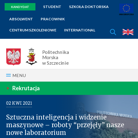
STUDENT
SZKOŁA DOKTORSKA
KANDYDAT
ABSOLWENT
PRACOWNIK
SZUKAJ
CENTRUM SZKOLENIOWE
INTERNATIONAL
E
Politechnika
Morska
w Szczecinie
MENU
>
Rekrutacja
02
KWI
2021
Sztuczna inteligencja i widzenie
maszynowe – roboty “przejęły” nasze
nowe laboratorium