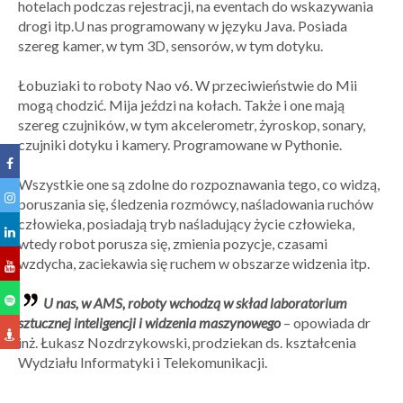
hotelach podczas rejestracji, na eventach do wskazywania
drogi itp.U nas programowany w języku Java. Posiada
szereg kamer, w tym 3D, sensorów, w tym dotyku.
Łobuziaki to roboty Nao v6. W przeciwieństwie do Mii
mogą chodzić. Mija jeździ na kołach. Także i one mają
szereg czujników, w tym akcelerometr, żyroskop, sonary,
czujniki dotyku i kamery. Programowane w Pythonie.
Wszystkie one są zdolne do rozpoznawania tego, co widzą,
poruszania się, śledzenia rozmówcy, naśladowania ruchów
człowieka, posiadają tryb naśladujący życie człowieka,
wtedy robot porusza się, zmienia pozycje, czasami
wzdycha, zaciekawia się ruchem w obszarze widzenia itp.
U nas, w AMS, roboty wchodzą w skład laboratorium
sztucznej inteligencji i widzenia maszynowego
– opowiada dr
inż. Łukasz Nozdrzykowski, prodziekan ds. kształcenia
Wydziału Informatyki i Telekomunikacji.