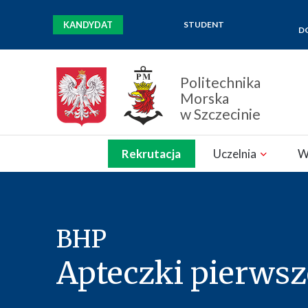
KANDYDAT
STUDENT
D
Politechnika
Morska
w Szczecinie
Zamknij nawigację
Rekrutacja
Uczelnia
W
BHP
Apteczki pierws