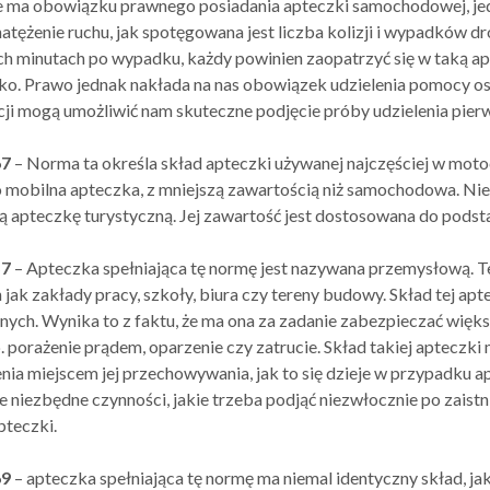
e ma obowiązku prawnego posiadania apteczki samochodowej, jed
atężenie ruchu, jak spotęgowana jest liczba kolizji i wypadków d
h minutach po wypadku, każdy powinien zaopatrzyć się w taką apt
ylko. Prawo jednak nakłada na nas obowiązek udzielenia pomocy 
cji mogą umożliwić nam skuteczne podjęcie próby udzielenia pier
67
– Norma ta określa skład apteczki używanej najczęściej w motoc
 mobilna apteczka, z mniejszą zawartością niż samochodowa. Nie za
ą apteczkę turystyczną. Jej zawartość jest dostosowana do pod
57
– Apteczka spełniająca tę normę jest nazywana przemysłową. T
 jak zakłady pracy, szkoły, biura czy tereny budowy. Skład tej ap
ych. Wynika to z faktu, że ma ona za zadanie zabezpieczać większ
. porażenie prądem, oparzenie czy zatrucie. Skład takiej apteczk
nia miejscem jej przechowywania, jak to się dzieje w przypadku
 niezbędne czynności, jakie trzeba podjąć niezwłocznie po zaist
pteczki.
69
– apteczka spełniająca tę normę ma niemal identyczny skład, jak 