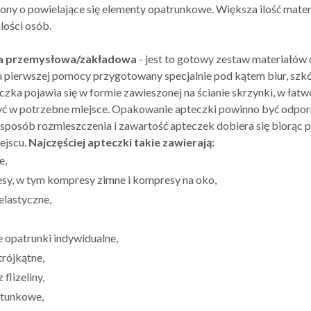
ny o powielające się elementy opatrunkowe. Większa ilość mate
ilości osób.
a przemysłowa/zakładowa
- jest to gotowy zestaw materiałó
u pierwszej pomocy przygotowany specjalnie pod kątem biur, szk
czka pojawia się w formie zawieszonej na ścianie skrzynki, w łat
ć w potrzebne miejsce. Opakowanie apteczki powinno być odporne
ć, sposób rozmieszczenia i zawartość apteczek dobiera się biorąc
ejscu.
Najczęściej apteczki takie zawierają:
e,
sy, w tym kompresy zimne i kompresy na oko,
elastyczne,
e opatrunki indywidualne,
trójkątne,
 flizeliny,
atunkowe,