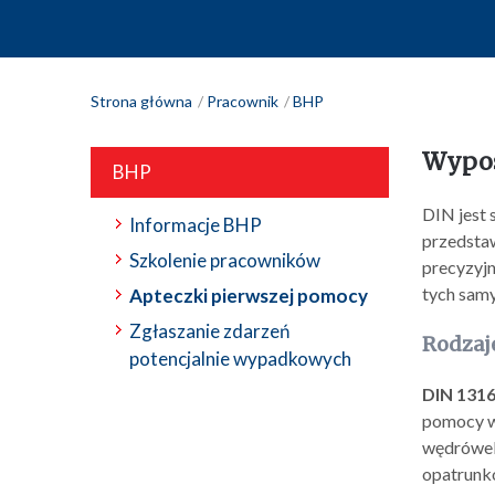
Strona główna
Pracownik
BHP
Wypos
BHP
DIN jest 
Informacje BHP
przedstaw
Szkolenie pracowników
precyzyjn
tych samy
Apteczki pierwszej pomocy
Zgłaszanie zdarzeń
Rodzaj
potencjalnie wypadkowych
DIN 131
pomocy w
wędrówek 
opatrunko