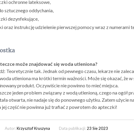
czki ochronne lateksowe,
do sztucznego oddychania,
zki dezynfekujące,
i oraz instrukcję udzielenie pierwszej pomocy wraz z numerami 
ostka
teczce może znajdować się woda utleniona?
: Teoretycznie tak. Jednak od pewnego czasu, lekarze nie zaleca
woda utleniona ma krótki termin ważności. Może się okazać, że w s
nowany produkt. Oczywiście nie powinno to mieć miejsca.
jeszcze jeden problem związany z wodą utlenioną, czego na ogół pr
tała otwarta, nie nadaje się do ponownego użytku. Zatem użycie na
 jej część nie powinna już trafiać z powrotem do apteczki!
Autor:
Krzysztof Kruszyna
Data publikacji:
23 Sie 2023