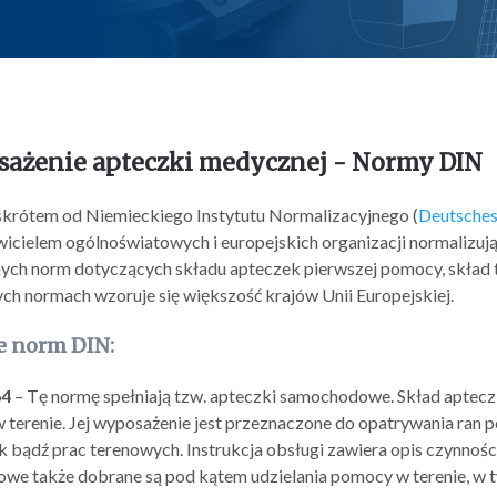
ażenie apteczki medycznej - Normy DIN
skrótem od Niemieckiego Instytutu Normalizacyjnego (
Deutsches
icielem ogólnoświatowych i europejskich organizacji normalizując
ych norm dotyczących składu apteczek pierwszej pomocy, skład t
ch normach wzoruje się większość krajów Unii Europejskiej.
e norm DIN:
64
– Tę normę spełniają tzw. apteczki samochodowe. Skład apteczki
 terenie. Jej wyposażenie jest przeznaczone do opatrywania ra
bądź prac terenowych. Instrukcja obsługi zawiera opis czynności
we także dobrane są pod kątem udzielania pomocy w terenie, w 