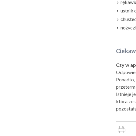
rękawi
ustnik 
chustec
nożyczk
Ciekaw
Czy w ap
Odpowiedź
Ponadto, 
przetermi
Istnieje 
która zos
pozostała