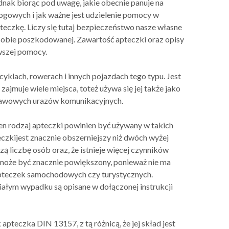
nak biorąc pod uwagę, jakie obecnie panuje na
rogowych i jak ważne jest udzielenie pomocy w
eczkę. Liczy się tutaj bezpieczeństwo nasze własne
osobie poszkodowanej. Zawartość apteczki oraz opisy
wszej pomocy.
yklach, rowerach i innych pojazdach tego typu. Jest
jmuje wiele miejsca, toteż używa się jej także jako
stawowych urazów komunikacyjnych.
en rodzaj apteczki powinien być używany w takich
teczkijest znacznie obszerniejszy niż dwóch wyżej
ą liczbę osób oraz, że istnieje więcej czynników
i może być znacznie powiększony, ponieważ nie ma
 apteczek samochodowych czy turystycznych.
niałym wypadku są opisane w dołączonej instrukcji
apteczka DIN 13157, z tą różnicą, że jej skład jest