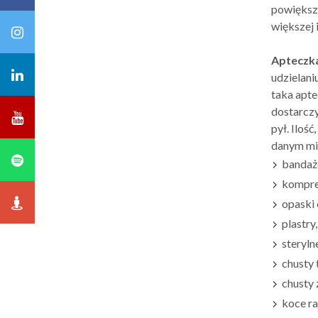
powiększo
większej 
Apteczk
udzielani
taka apte
dostarczy
pył. Iloś
danym mi
bandaż
kompre
opaski 
plastry,
steryln
chusty 
chusty z
koce r