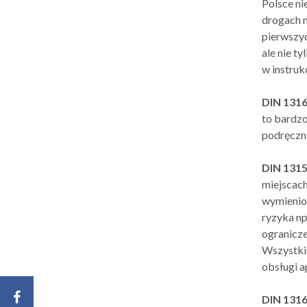
Polsce ni
drogach n
pierwszyc
ale nie t
w instruk
DIN 131
to bardzo
podręczn
DIN 131
miejscach
wymienion
ryzyka np
ogranicze
Wszystkie
obsługi a
DIN 131