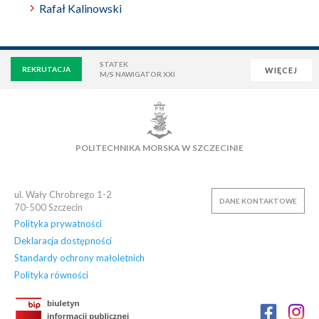
Rafał Kalinowski
STATEK
REKRUTACJA
WIĘCEJ
M/S NAWIGATOR XXI
WIRTUALNA UCZELNIA
POCZTA
E-LEARNING
BIBLIOTEKA
NAUKOWA BAZA DANYCH
POLITECHNIKA MORSKA W SZCZECINIE
OSIEDLE AKADEMICKIE
PŁYWALNIA
KLUB AZS
OFERTY PRACY
ul. Wały Chrobrego 1-2
DANE KONTAKTOWE
70-500
Szczecin
Polityka prywatności
Deklaracja dostępności
Standardy ochrony małoletnich
Polityka równości