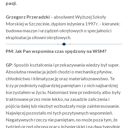
pasji.
Grzegorz Przeradzki
– absolwent Wyższej Szkoły
Morskiej w Szczecinie, dyplom inżyniera 1997 r. - kierunek:
budowa maszyn i urządzeń okrętowych o specjalności
eksploatacja siłowni okrętowych.
PM: Jak Pan wspomina czas spędzony na WSM?
GP
: Sposób kształcenia i przekazywania wiedzy był super.
Absolutna rewelacja jeżeli chodzi o mechanikę płynów,
chłodnictwo i klimatyzację oraz materiałoznawstwo. Te
trzy przedmioty najbardziej pamiętam i z nich najbardziej
korzystałem w życiu. Natomiast inne przedmioty albo były
traktowane przez mnie lekko, na zasadzie zaliczenia i
pójścia dalej lub niezbyt wzbudzały moje zainteresowanie.
Najwięcej pozostało mi tych pozytywnych wspomnień.
Negatywnych rzeczy nie pamiętam, no może poza tym, że
tydzień przed obroną pracy inżynierskiej i na dwa tygodnie