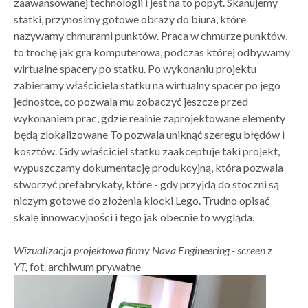
zaawansowanej technologii i jest na to popyt. Skanujemy
statki, przynosimy gotowe obrazy do biura, które
nazywamy chmurami punktów. Praca w chmurze punktów,
to trochę jak gra komputerowa, podczas której odbywamy
wirtualne spacery po statku. Po wykonaniu projektu
zabieramy właściciela statku na wirtualny spacer po jego
jednostce, co pozwala mu zobaczyć jeszcze przed
wykonaniem prac, gdzie realnie zaprojektowane elementy
będą zlokalizowane To pozwala uniknąć szeregu błędów i
kosztów. Gdy właściciel statku zaakceptuje taki projekt,
wypuszczamy dokumentację produkcyjną, która pozwala
stworzyć prefabrykaty, które - gdy przyjdą do stoczni są
niczym gotowe do złożenia klocki Lego. Trudno opisać
skalę innowacyjności i tego jak obecnie to wygląda.
Wizualizacja projektowa firmy Nava Engineering - screen z
YT,
fot. archiwum prywatne