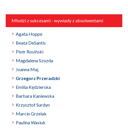
Młodzi z sukcesami - wywiady z absolwentami
Agata Hoppe
Beata DeSantis
Piotr Rosiński
Magdalena Szozda
Joanna Maj
Grzegorz Przeradzki
Emilia Kędzierska
Barbara Kaniewska
Krzysztof Surdyn
Marcin Grzelak
Paulina Wasiuk