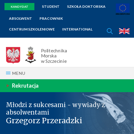
STUDENT
SZKOŁA DOKTORSKA
KANDYDAT
ABSOLWENT
PRACOWNIK
SZUKAJ
CENTRUM SZKOLENIOWE
INTERNATIONAL
E
Politechnika
Morska
w Szczecinie
MENU
>
Rekrutacja
Młodzi z sukcesami - wywiady z
absolwentami
Grzegorz Przeradzki