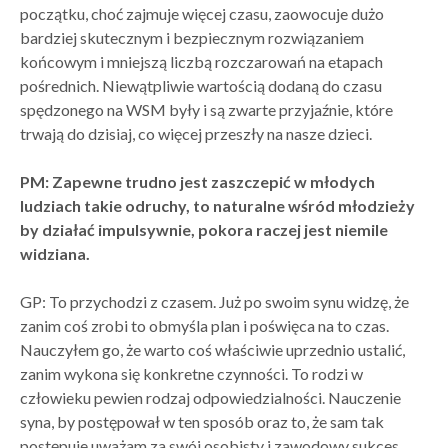
początku, choć zajmuje więcej czasu, zaowocuje dużo
bardziej skutecznym i bezpiecznym rozwiązaniem
końcowym i mniejszą liczbą rozczarowań na etapach
pośrednich. Niewątpliwie wartością dodaną do czasu
spędzonego na WSM były i są zwarte przyjaźnie, które
trwają do dzisiaj, co więcej przeszły na nasze dzieci.
PM: Zapewne trudno jest zaszczepić w młodych
ludziach takie odruchy, to naturalne wśród młodzieży
by działać impulsywnie, pokora raczej jest niemile
widziana.
GP: To przychodzi z czasem. Już po swoim synu widzę, że
zanim coś zrobi to obmyśla plan i poświęca na to czas.
Nauczyłem go, że warto coś właściwie uprzednio ustalić,
zanim wykona się konkretne czynności. To rodzi w
człowieku pewien rodzaj odpowiedzialności. Nauczenie
syna, by postępował w ten sposób oraz to, że sam tak
postępuje uważam za swój osobisty i zawodowy sukces.