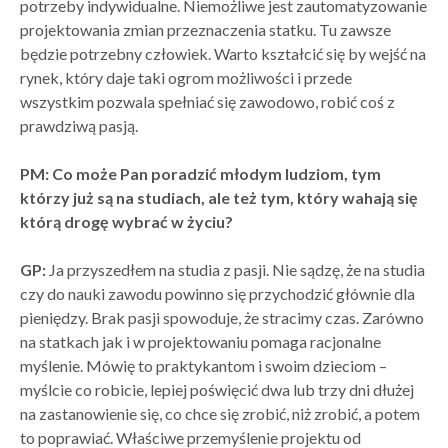
potrzeby indywidualne. Niemożliwe jest zautomatyzowanie
projektowania zmian przeznaczenia statku. Tu zawsze
będzie potrzebny człowiek. Warto kształcić się by wejść na
rynek, który daje taki ogrom możliwości i przede
wszystkim pozwala spełniać się zawodowo, robić coś z
prawdziwą pasją.
PM: Co może Pan poradzić młodym ludziom, tym
którzy już są na studiach, ale też tym, który wahają się
którą drogę wybrać w życiu?
GP:
Ja przyszedłem na studia z pasji. Nie sądzę, że na studia
czy do nauki zawodu powinno się przychodzić głównie dla
pieniędzy. Brak pasji spowoduje, że stracimy czas. Zarówno
na statkach jak i w projektowaniu pomaga racjonalne
myślenie. Mówię to praktykantom i swoim dzieciom –
myślcie co robicie, lepiej poświęcić dwa lub trzy dni dłużej
na zastanowienie się, co chce się zrobić, niż zrobić, a potem
to poprawiać. Właściwe przemyślenie projektu od