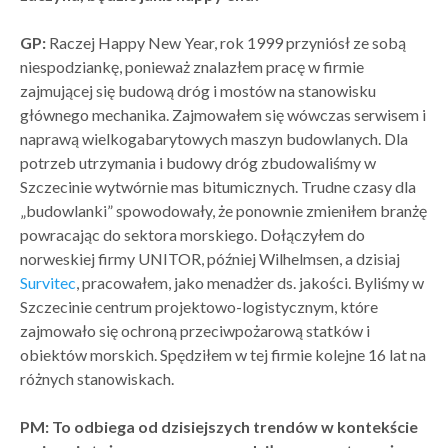
GP:
Raczej Happy New Year, rok 1999 przyniósł ze sobą
niespodziankę, ponieważ znalazłem pracę w firmie
zajmującej się budową dróg i mostów na stanowisku
głównego mechanika. Zajmowałem się wówczas serwisem i
naprawą wielkogabarytowych maszyn budowlanych. Dla
potrzeb utrzymania i budowy dróg zbudowaliśmy w
Szczecinie wytwórnie mas bitumicznych. Trudne czasy dla
„budowlanki” spowodowały, że ponownie zmieniłem branżę
powracając do sektora morskiego. Dołączyłem do
norweskiej firmy UNITOR, później Wilhelmsen, a dzisiaj
Survitec
, pracowałem, jako menadżer ds. jakości. Byliśmy w
Szczecinie centrum projektowo-logistycznym, które
zajmowało się ochroną przeciwpożarową statków i
obiektów morskich. Spędziłem w tej firmie kolejne 16 lat na
różnych stanowiskach.
PM: To odbiega od dzisiejszych trendów w kontekście