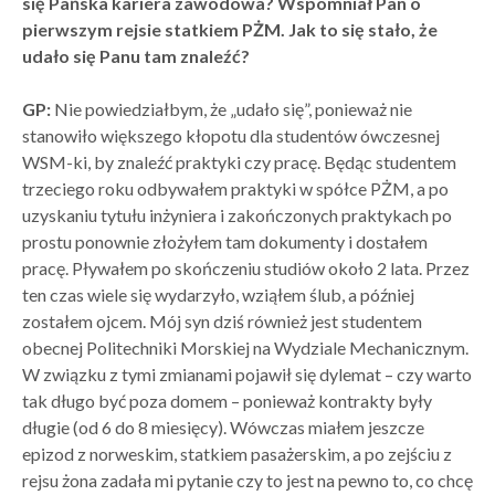
się Pańska kariera zawodowa? Wspomniał Pan o
pierwszym rejsie statkiem PŻM. Jak to się stało, że
udało się Panu tam znaleźć?
GP:
Nie powiedziałbym, że „udało się”, ponieważ nie
stanowiło większego kłopotu dla studentów ówczesnej
WSM-ki, by znaleźć praktyki czy pracę. Będąc studentem
trzeciego roku odbywałem praktyki w spółce PŻM, a po
uzyskaniu tytułu inżyniera i zakończonych praktykach po
prostu ponownie złożyłem tam dokumenty i dostałem
pracę. Pływałem po skończeniu studiów około 2 lata. Przez
ten czas wiele się wydarzyło, wziąłem ślub, a później
zostałem ojcem. Mój syn dziś również jest studentem
obecnej Politechniki Morskiej na Wydziale Mechanicznym.
W związku z tymi zmianami pojawił się dylemat – czy warto
tak długo być poza domem – ponieważ kontrakty były
długie (od 6 do 8 miesięcy). Wówczas miałem jeszcze
epizod z norweskim, statkiem pasażerskim, a po zejściu z
rejsu żona zadała mi pytanie czy to jest na pewno to, co chcę