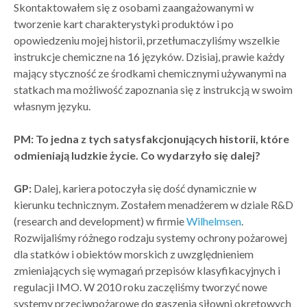
Skontaktowałem się z osobami zaangażowanymi w
tworzenie kart charakterystyki produktów i po
opowiedzeniu mojej historii, przetłumaczyliśmy wszelkie
instrukcje chemiczne na 16 języków. Dzisiaj, prawie każdy
mający styczność ze środkami chemicznymi używanymi na
statkach ma możliwość zapoznania się z instrukcją w swoim
własnym języku.
PM: To jedna z tych satysfakcjonujących historii, które
odmieniają ludzkie życie. Co wydarzyło się dalej?
GP:
Dalej, kariera potoczyła się dość dynamicznie w
kierunku technicznym. Zostałem menadżerem w dziale R&D
(research and development) w firmie
Wilhelmsen
.
Rozwijaliśmy różnego rodzaju systemy ochrony pożarowej
dla statków i obiektów morskich z uwzględnieniem
zmieniających się wymagań przepisów klasyfikacyjnych i
regulacji IMO. W 2010 roku zaczęliśmy tworzyć nowe
systemy przeciwpożarowe do gaszenia siłowni okrętowych