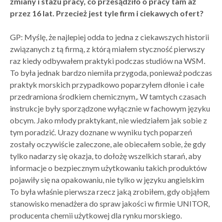
zmiany i stażu pracy, co przesądziło o pracy tam aż
przez 16 lat. Przecież jest tyle firm i ciekawych ofert?
GP: Myślę, że najlepiej odda to jedna z ciekawszych historii
związanych z tą firmą, z którą miałem styczność pierwszy
raz kiedy odbywałem praktyki podczas studiów na WSM.
To była jednak bardzo niemiła przygoda, ponieważ podczas
praktyk morskich przypadkowo poparzyłem dłonie i całe
przedramiona środkiem chemicznym,. W tamtych czasach
instrukcje były sporządzone wyłącznie w fachowym języku
obcym. Jako młody praktykant, nie wiedziałem jak sobie z
tym poradzić. Urazy doznane w wyniku tych poparzeń
zostały oczywiście zaleczone, ale obiecałem sobie, że gdy
tylko nadarzy się okazja, to dołożę wszelkich starań, aby
informacje o bezpiecznym użytkowaniu takich produktów
pojawiły się na opakowaniu, nie tylko w języku angielskim
To była właśnie pierwsza rzecz jaką zrobiłem, gdy objąłem
stanowisko menadżera do spraw jakości w firmie UNITOR,
producenta chemii użytkowej dla rynku morskiego.