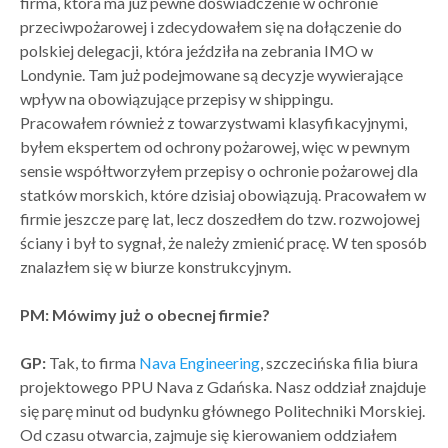
firma, która ma już pewne doświadczenie w ochronie
przeciwpożarowej i zdecydowałem się na dołączenie do
polskiej delegacji, która jeździła na zebrania IMO w
Londynie. Tam już podejmowane są decyzje wywierające
wpływ na obowiązujące przepisy w shippingu.
Pracowałem również z towarzystwami klasyfikacyjnymi,
byłem ekspertem od ochrony pożarowej, więc w pewnym
sensie współtworzyłem przepisy o ochronie pożarowej dla
statków morskich, które dzisiaj obowiązują. Pracowałem w
firmie jeszcze parę lat, lecz doszedłem do tzw. rozwojowej
ściany i był to sygnał, że należy zmienić pracę. W ten sposób
znalazłem się w biurze konstrukcyjnym.
PM: Mówimy już o obecnej firmie?
GP:
Tak, to firma
Nava Engineering
, szczecińska filia biura
projektowego PPU Nava z Gdańska. Nasz oddział znajduje
się parę minut od budynku głównego Politechniki Morskiej.
Od czasu otwarcia, zajmuje się kierowaniem oddziałem