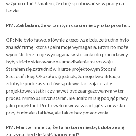
w życiu robić. Uznałem, że chcę spróbować sił w pracy na
lądzie.
PM: Zakładam, że w tamtym czasie nie było to proste…
GP:
Nie było łatwo, głównie z tego względu, że trudno było
znaleźć firmę, która spełni moje wymagania. Brzmi to może
wyniośle, lecz moje wymagania w stosunku do pracodawcy
były stricte skierowane na umożliwienie mi rozwoju.
Starałem się zatrudnić w biurze projektowym Stoczni
Szczecińskiej. Okazało się jednak, że moje kwalifikacje
zdobyte podczas studiów są niewystarczające, aby
projektować statki, czy nawet być zaangażowanym w ten
proces. Mimo usilnych starań, nie udało mi się podjąć pracy
jako projektant. Próbowałem wówczas objąć stanowisko
przy budowie statków, ale także bez powodzenia.
PM: Martwi mnie to, że ta historia niezbyt dobrze się
zaczyna, będzie jakiś happy end?