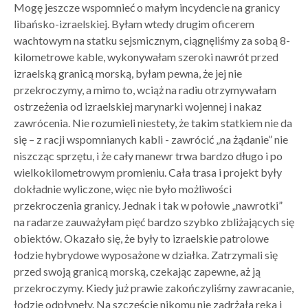
Mogę jeszcze wspomnieć o małym incydencie na granicy
libańsko-izraelskiej. Byłam wtedy drugim oficerem
wachtowym na statku sejsmicznym, ciągnęliśmy za sobą 8-
kilometrowe kable, wykonywałam szeroki nawrót przed
izraelską granicą morską, byłam pewna, że jej nie
przekroczymy, a mimo to, wciąż na radiu otrzymywałam
ostrzeżenia od izraelskiej marynarki wojennej i nakaz
zawrócenia. Nie rozumieli niestety, że takim statkiem nie da
się – z racji wspomnianych kabli - zawrócić „na żądanie” nie
niszcząc sprzętu, i że cały manewr trwa bardzo długo i po
wielkokilometrowym promieniu. Cała trasa i projekt były
dokładnie wyliczone, więc nie było możliwości
przekroczenia granicy. Jednak i tak w połowie „nawrotki”
na radarze zauważyłam pięć bardzo szybko zbliżających się
obiektów. Okazało się, że były to izraelskie patrolowe
łodzie hybrydowe wyposażone w działka. Zatrzymali się
przed swoją granicą morską, czekając zapewne, aż ją
przekroczymy. Kiedy już prawie zakończyliśmy zawracanie,
łodzie odpłynęły. Na szczęście nikomu nie zadrżała ręka i