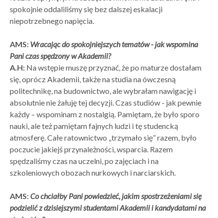
spokojnie oddaliliśmy się bez dalszej eskalacji
niepotrzebnego napięcia.
AMS:
Wracając do spokojniejszych tematów - jak wspomina
Pani czas spędzony w Akademii?
A.H:
Na wstępie muszę przyznać, że po maturze dostałam
się, oprócz Akademii, także na studia na ówczesną
politechnikę, na budownictwo, ale wybrałam nawigację i
absolutnie nie żałuję tej decyzji. Czas studiów - jak pewnie
każdy – wspominam z nostalgią. Pamiętam, że było sporo
nauki, ale też pamiętam fajnych ludzi i tę studencką
atmosferę. Całe ratownictwo „trzymało się” razem, było
poczucie jakiejś przynależności, wsparcia. Razem
spędzaliśmy czas na uczelni, po zajęciach i na
szkoleniowych obozach nurkowych i narciarskich.
AMS:
Co chciałby Pani powiedzieć, jakim spostrzeżeniami się
podzielić z dzisiejszymi studentami Akademii i kandydatami na