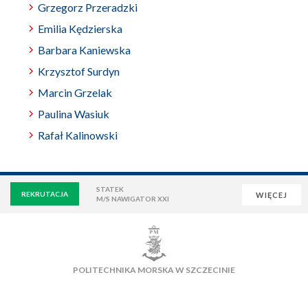
Grzegorz Przeradzki
Emilia Kędzierska
Barbara Kaniewska
Krzysztof Surdyn
Marcin Grzelak
Paulina Wasiuk
Rafał Kalinowski
STATEK
REKRUTACJA
WIĘCEJ
M/S NAWIGATOR XXI
WIRTUALNA UCZELNIA
POCZTA
E-LEARNING
BIBLIOTEKA
NAUKOWA BAZA DANYCH
POLITECHNIKA MORSKA W SZCZECINIE
OSIEDLE AKADEMICKIE
PŁYWALNIA
KLUB AZS
OFERTY PRACY