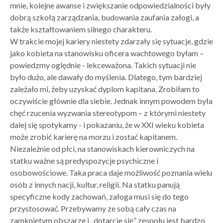
mnie, kolejne awanse i zwiększanie odpowiedzialności były
dobrą szkołą zarządzania, budowania zaufania załogi, a
także kształtowaniem silnego charakteru.
W trakcie mojej kariery niestety zdarzały się sytuacje, gdzie
jako kobieta na stanowisku oficera wachtowego byłam –
powiedzmy oględnie - lekceważona. Takich sytuacji nie
było dużo, ale dawały do myślenia. Dlatego, tym bardziej
zależało mi, żeby uzyskać dyplom kapitana. Zrobiłam to
oczywiście głównie dla siebie. Jednak innym powodem była
chęć rzucenia wyzwania stereotypom – z którymi niestety
dalej się spotykamy - i pokazaniu, że w XXI wieku kobieta
może zrobić karierę na morzu i zostać kapitanem.
Niezależnie od płci, na stanowiskach kierowniczych na
statku ważne są predyspozycje psychiczne i
osobowościowe. Taka praca daje możliwość poznania wielu
osób z innych nacji, kultur, religii. Na statku panują
specyficzne kody zachowań, załoga musi się do tego
przystosować. Przebywamy ze sobą cały czas na
zamkniętym obszarze i „dotarcie się” zespołu jest bardzo