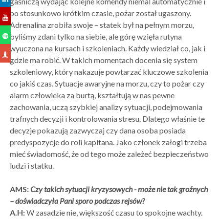
gaśniczą wydając kolejne komendy niemal automatycznie i
po stosunkowo krótkim czasie, pożar został ugaszony.
Adrenalina zrobiła swoje – statek był na pełnym morzu,
byliśmy zdani tylko na siebie, ale górę wzięła rutyna
wyuczona na kursach i szkoleniach. Każdy wiedział co, jak i
gdzie ma robić. W takich momentach docenia się system
szkoleniowy, który nakazuje powtarzać kluczowe szkolenia
co jakiś czas. Sytuacje awaryjne na morzu, czy to pożar czy
alarm człowieka za burtą, kształtują w nas pewne
zachowania, uczą szybkiej analizy sytuacji, podejmowania
trafnych decyzji i kontrolowania stresu. Dlatego właśnie te
decyzje pokazują zazwyczaj czy dana osoba posiada
predyspozycje do roli kapitana. Jako członek załogi trzeba
mieć świadomość, że od tego może zależeć bezpieczeństwo
ludzi i statku.
AMS:
Czy takich sytuacji kryzysowych - może nie tak groźnych
– doświadczyła Pani sporo podczas rejsów?
A.H:
W zasadzie nie, większość czasu to spokojne wachty.