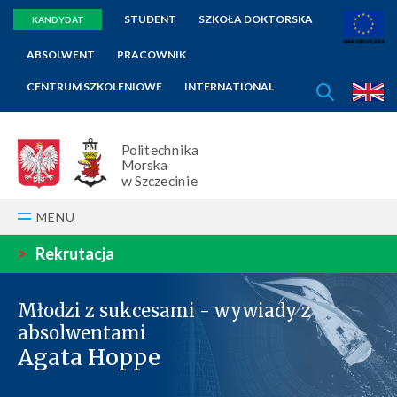
STUDENT
SZKOŁA DOKTORSKA
KANDYDAT
ABSOLWENT
PRACOWNIK
SZUKAJ
CENTRUM SZKOLENIOWE
INTERNATIONAL
E
Politechnika
Morska
w Szczecinie
MENU
>
Rekrutacja
Młodzi z sukcesami - wywiady z
absolwentami
Agata Hoppe