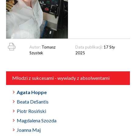
Autor:
Tomasz
Data publikacji:
17 Sty
Szustek
2025
Młodzi z sukcesami - wywiady z absolwentami
Agata Hoppe
Beata DeSantis
Piotr Rosiński
Magdalena Szozda
Joanna Maj