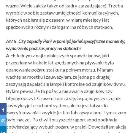
ważne. Wiele zależy także od kadry zarządzającej. Trzeba
wyrobić w sobie zestaw umiejętności komunikacyjnych,
których nabiera się z czasem, w miarę miesięcy i lat
spędzonych z różnymi załogami na różnych statkach.
AMS:
Czy zapadły Pani w pamięć jakieś specyficzne momenty,
wydarzenia podczas pracy na statkach?
A.H:
Jednym z najtrudniejszych sprawdzianów, jaki
przeszłam w trakcie lat spędzonych na pływaniu było
opanowanie pożaru statku na pełnym morzu. Miałam
wachtę na mostku i zauważyłam, że jedna po drugiej
zaczynają zapalać się lampki kontrolne od czujników dymu.
Byłam pewna, że to pożar, a nie awaria czujników czy
błędny odczyt. Czasem zdarza się, że pojedynczy czujnik
coś wykryje i uruchomi system, ale to jest łatwe do
zweryfikowania i zwykle jest to fałszywy alarm. Tym razem
było inaczej. Po chwili przyszedł raport spod podkładu
potwierdzający wybuch pożaru w pralni. Dowodziłam akcją