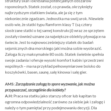
struktury skał i określania potencjalnych obszarów
roponośnych. Statek został, co prawda, okrzyknięty
najbrzydszym statkiem świata, ale ja się z tym
niekoniecznie zgadzam. Jednostka ma swój urok. Niewiele
osób wie, że statki typu Ramform klasy T (są cztery
siostrzane statki o tej samej konstrukcji) wraz ze sprzętem
zostały również uznane za największe obiekty pływające na
świecie. Jest to najnowocześniejszy statek do badań
sejsmicznych dna morskiego jaki można sobie wyobrazić.
Załoga liczy maksymalnie 80 osób. Statek świetnie spełnia
swoje zadania i oferuje wysoki komfort kabin i przestrzeni
wspólnych – ma na przykład pełnowymiarowe boisko do
koszykówki, basen, saunę, salę kinowa i salę gier.
AMS:
Zarządzanie załogą to spore wyzwanie, jak można
przypuszczać, szczególnie dla kobiety?
A.H:
Praca na statku jako starszy oficer lub kapitan to
ogromna odpowiedzialność zarówno za siebie jak i załogę i
należy o tym pamiętać przy podejmowaniu decyzji. Dla