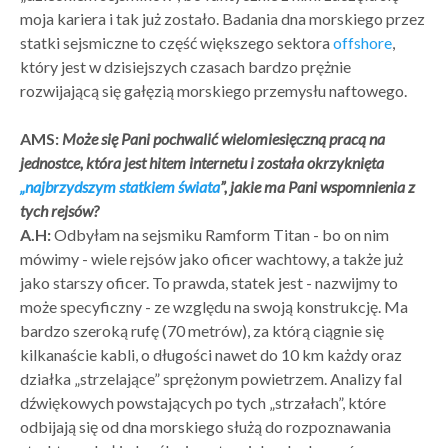
moja kariera i tak już zostało. Badania dna morskiego przez
statki sejsmiczne to część większego sektora
offshore
,
który jest w dzisiejszych czasach bardzo prężnie
rozwijającą się gałęzią morskiego przemysłu naftowego.
AMS:
Może się Pani pochwalić wielomiesięczną pracą na
jednostce, która jest hitem internetu i została okrzyknięta
„najbrzydszym statkiem świata
”, jakie ma Pani wspomnienia z
tych rejsów?
A.H:
Odbyłam na sejsmiku Ramform Titan - bo on nim
mówimy - wiele rejsów jako oficer wachtowy, a także już
jako starszy oficer. To prawda, statek jest - nazwijmy to
może specyficzny - ze względu na swoją konstrukcję. Ma
bardzo szeroką rufę (70 metrów), za którą ciągnie się
kilkanaście kabli, o długości nawet do 10 km każdy oraz
działka „strzelające” sprężonym powietrzem. Analizy fal
dźwiękowych powstających po tych „strzałach”, które
odbijają się od dna morskiego służą do rozpoznawania