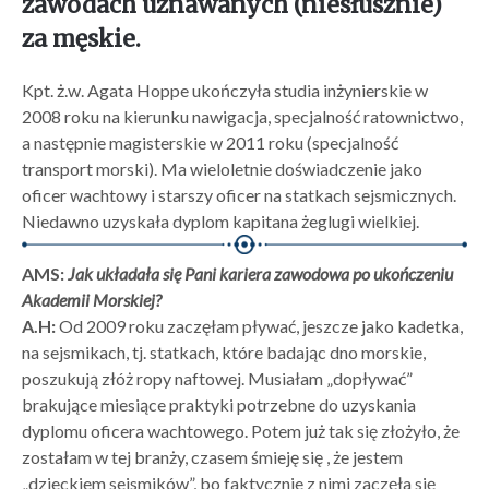
zawodach uznawanych (niesłusznie)
za męskie.
Kpt. ż.w. Agata Hoppe ukończyła studia inżynierskie w
2008 roku na kierunku nawigacja, specjalność ratownictwo,
a następnie magisterskie w 2011 roku (specjalność
transport morski). Ma wieloletnie doświadczenie jako
oficer wachtowy i starszy oficer na statkach sejsmicznych.
Niedawno uzyskała dyplom kapitana żeglugi wielkiej.
AMS:
Jak układała się Pani kariera zawodowa po ukończeniu
Akademii Morskiej?
A.H:
Od 2009 roku zaczęłam pływać, jeszcze jako kadetka,
na sejsmikach, tj. statkach, które badając dno morskie,
poszukują złóż ropy naftowej. Musiałam „dopływać”
brakujące miesiące praktyki potrzebne do uzyskania
dyplomu oficera wachtowego. Potem już tak się złożyło, że
zostałam w tej branży, czasem śmieję się , że jestem
„dzieckiem sejsmików”, bo faktycznie z nimi zaczęła się