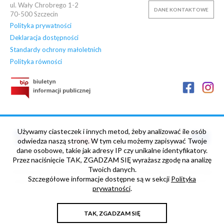
ul. Wały Chrobrego 1-2
DANE KONTAKTOWE
70-500
Szczecin
Polityka prywatności
Deklaracja dostępności
Standardy ochrony małoletnich
Polityka równości
Używamy ciasteczek i innych metod, żeby analizować ile osób
odwiedza naszą stronę. W tym celu możemy zapisywać Twoje
dane osobowe, takie jak adresy IP czy unikalne identyfikatory.
Przez naciśnięcie TAK, ZGADZAM SIĘ wyrażasz zgodę na analizę
„NOWE HORYZONTY” Projekt współfinansowany ze środków
Twoich danych.
Unii Europejskiej w ramach Europejskiego Funduszu Społecznego
Szczegółowe informacje dostępne są w sekcji
Polityka
oraz budżetu Państwa, Umowa nr POWR.03.05.00-00-Z013/17-
prywatności
.
00
TAK, ZGADZAM SIĘ